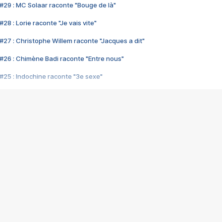
#29 : MC Solaar raconte "Bouge de là"
28 : Lorie raconte "Je vais vite"
#27 : Christophe Willem raconte "Jacques a dit"
#26 : Chimène Badi raconte "Entre nous"
#25 : Indochine raconte "3e sexe"
#24 : Zaho raconte "C'est chelou"
#23 : Patrick Bruel raconte "Au café des délices"
#22 : Kyo raconte "Le chemin"
#21 : Nolwenn Leroy raconte "Cassé"
#20 : Patrick Hernandez raconte "Born to be alive"
#19 : Lorie raconte "Près de moi"
#18 : Michael Jones raconte "A nos actes manqués" (avec Jean-Jacque
#17 : Khaled raconte "Aïcha"