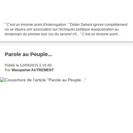
" C'est un énorme point d'interrogation. " Didier Debels ignore complètement
où se situera son association sur l'échiquier politique wasquehalien au
lendemain du premier tour (ou du second s'il... " C'est un énorme point
d'interrogation. " Didier Debels...
Parole au Peuple...
Publié le 12/09/2015 à 10:40
Par
Wasquehal AUTREMENT