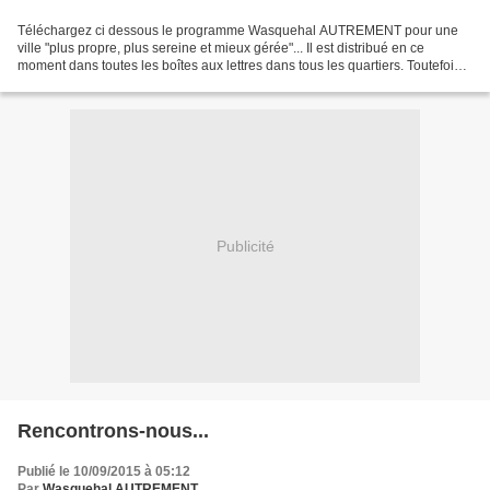
Téléchargez ci dessous le programme Wasquehal AUTREMENT pour une
ville "plus propre, plus sereine et mieux gérée"... Il est distribué en ce
moment dans toutes les boîtes aux lettres dans tous les quartiers. Toutefois,
si vous ne le receviez pas, téléchargez-le...
Publicité
Rencontrons-nous...
Publié le 10/09/2015 à 05:12
Par
Wasquehal AUTREMENT