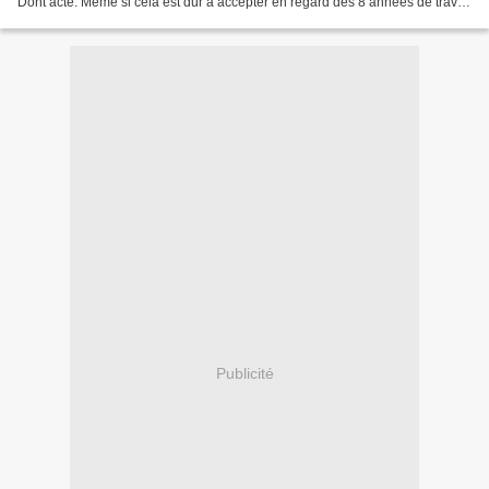
Dont acte. Même si cela est dur à accepter en regard des 8 années de travail
fournies, et aux résultats...
Publicité