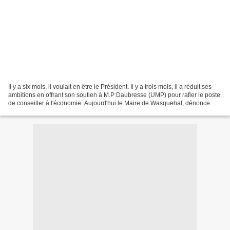
Il y a six mois, il voulait en être le Président. Il y a trois mois, il a réduit ses
ambitions en offrant son soutien à M.P Daubresse (UMP) pour rafler le poste
de conseiller à l'économie. Aujourd'hui le Maire de Wasquehal, dénonce
ceux qui courent après...