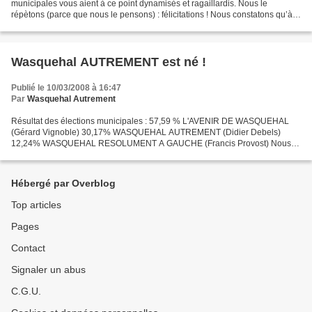
municipales vous aient à ce point dynamisés et ragaillardis. Nous le
répètons (parce que nous le pensons) : félicitations ! Nous constatons qu’à
Wasquehal 12% d’électeurs de gauche, y...
Wasquehal AUTREMENT est né !
Publié le 10/03/2008 à 16:47
Par
Wasquehal Autrement
Résultat des élections municipales : 57,59 % L'AVENIR DE WASQUEHAL
(Gérard Vignoble) 30,17% WASQUEHAL AUTREMENT (Didier Debels)
12,24% WASQUEHAL RESOLUMENT A GAUCHE (Francis Provost) Nous
remercions chaleureusement les 2.248 wasquehalien(ne)s qui nous...
Hébergé par Overblog
Top articles
Pages
Contact
Signaler un abus
C.G.U.