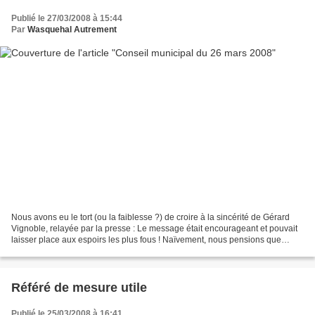
Publié le 27/03/2008 à 15:44
Par
Wasquehal Autrement
Nous avons eu le tort (ou la faiblesse ?) de croire à la sincérité de Gérard
Vignoble, relayée par la presse : Le message était encourageant et pouvait
laisser place aux espoirs les plus fous ! Naïvement, nous pensions que
M.Vignoble, champion de la démocratie...
Référé de mesure utile
Publié le 25/03/2008 à 16:41