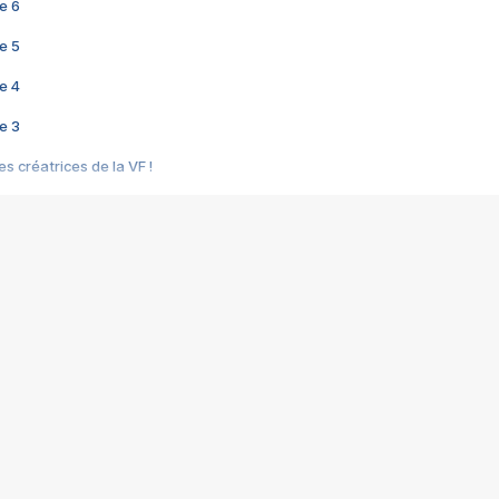
e 6
e 5
e 4
e 3
s créatrices de la VF !
e 2
e 1
e Mektoub My Love arrive enfin ! Rencontre avec Shaïn Boumedine et Sal
i : après Toni en famille
elle réalise le bouleversant Dites lui que je l'aime
ais ! Rencontre autour de Vie privée de Rebecca Zlotowski
 de Marguerite, Grave... Rencontre avec Ella Rumpf
 Les Rêveurs, un film intime sur la santé mentale