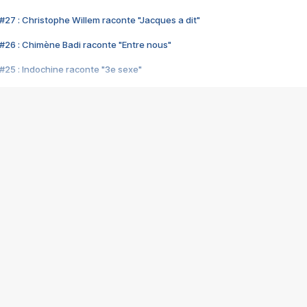
#27 : Christophe Willem raconte "Jacques a dit"
#26 : Chimène Badi raconte "Entre nous"
#25 : Indochine raconte "3e sexe"
#24 : Zaho raconte "C'est chelou"
#23 : Patrick Bruel raconte "Au café des délices"
#22 : Kyo raconte "Le chemin"
#21 : Nolwenn Leroy raconte "Cassé"
#20 : Patrick Hernandez raconte "Born to be alive"
#19 : Lorie raconte "Près de moi"
#18 : Michael Jones raconte "A nos actes manqués" (avec Jean-Jacque
#17 : Khaled raconte "Aïcha"
#16 : Corneille raconte "Parce qu'on vient de loin"