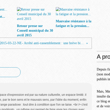
t...
Mauvaise résistance à la
Retour presse sur
fatigue et la pression...
Conseil municipal du 30
avril 2015
2015-03-22-NE- Arrêté anti-rassemblement : une brève bien plus importante qu'il n'y parait
A pr
Depuis fi
(non modé
publiés i
Mais, Mm
pace d'expression est par sa nature culturelle, un espace limité. il
insulte d
, par le bon sens et le mauvais sens, par l'idée du moment, enfin
ce blog e
trange paradoxe : tout dire à condition que l'on se taise. <br /> c'est
et de voi
un modérato.. un rythme qui permet de faire vivre les choses avec