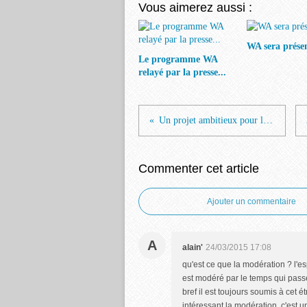
Vous aimerez aussi :
WA sera présen
Le programme WA
relayé par la presse...
Un projet ambitieux pour l'avenue JP Sartre ?
Commenter cet article
Ajouter un commentaire
A
alain'
24/03/2015 17:08
qu'est ce que la modération ? l'es
est modéré par le temps qui passe
bref il est toujours soumis à cet é
intéressant la modération, c'est 