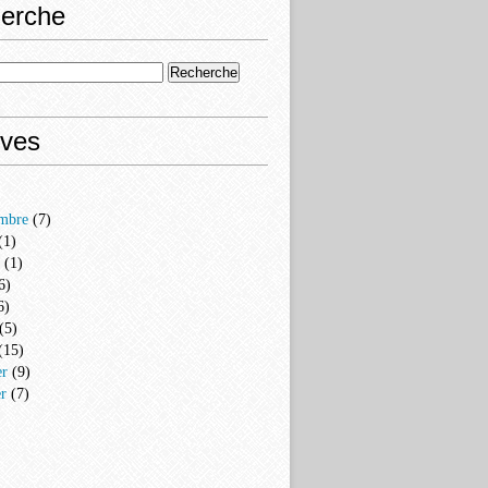
erche
ives
mbre
(7)
(1)
(1)
6)
6)
(5)
(15)
er
(9)
er
(7)