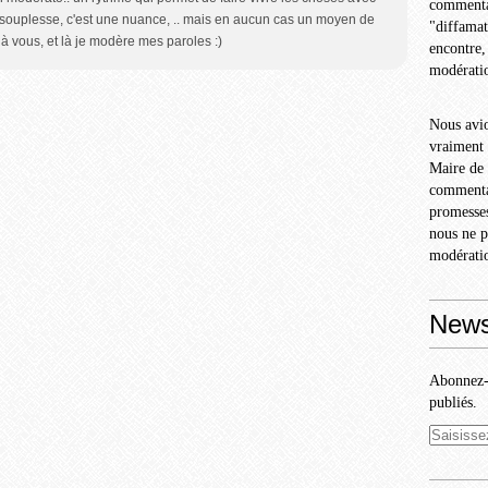
commentai
 souplesse, c'est une nuance, .. mais en aucun cas un moyen de
"diffamat
e à vous, et là je modère mes paroles :)
encontre,
modérati
Nous avio
vraiment 
Maire de 
commentai
promesses
nous ne p
modérati
News
Abonnez-v
publiés.