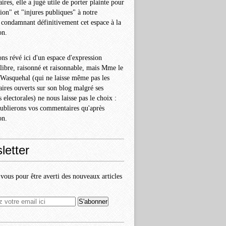
res, elle a jugé utile de porter plainte pour
ion" et "injures publiques" à notre
 condamnant définitivement cet espace à la
on.
ns révé ici d'un espace d'expression
libre, raisonné et raisonnable, mais Mme le
Wasquehal (qui ne laisse même pas les
res ouverts sur son blog malgré ses
 electorales) ne nous laisse pas le choix :
ublierons vos commentaires qu'après
on.
letter
ous pour être averti des nouveaux articles